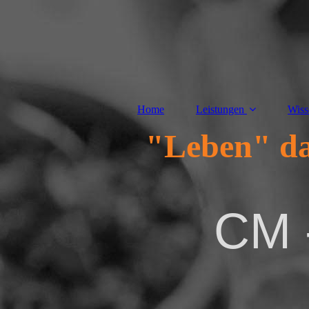
Home
Leistungen
Wiss
"Leben" da
CM -